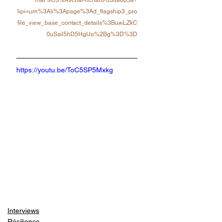
mar%C3%A9chal-richard-338a885a?
lipi=urn%3Ali%3Apage%3Ad_flagship3_pro
file_view_base_contact_details%3BuwLZkC
0uSsil5hD5HgUo%2Bg%3D%3D
https://youtu.be/ToC5SP5Mxkg
Interviews
Résilience