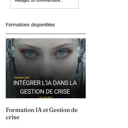
Rédigez un commentaire...
industriel dans une
point de vue d’ici 
PME? Ce n’est pas
d’ailleurs
du cinéma!
Formations disponibles
Formation IA et Gestion de
crise