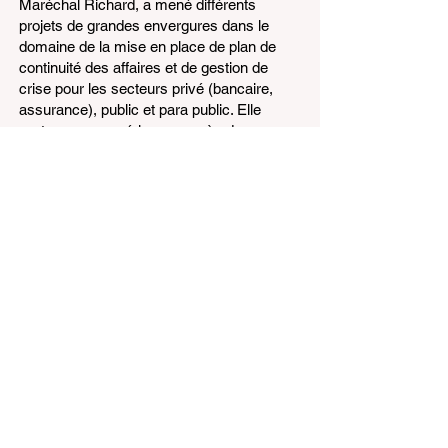
Maréchal Richard, a mené différents
projets de grandes envergures dans le
domaine de la mise en place de plan de
continuité des affaires et de gestion de
crise pour les secteurs privé (bancaire,
assurance), public et para public. Elle
partage son expérience auprès des
ressources clés de la continuité et de la
gestion de crise afin de développer leurs
compétences. Elle a animé et coordonné
plusieurs exercices dans ces domaines.
Elle guide les hauts dirigeants pour
développer et implanter une culture de
continuité des affaires et de gestion de
crise dans leurs organisations. Elle
développe son expertise sur la continuité
et de la gestion de crise cyber.