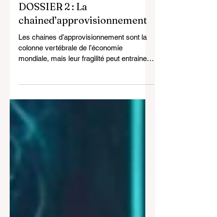
il y a 4 jours
16 min de lecture
DOSSIER 2 : La
chained’approvisionnement
Les chaines d’approvisionnement sont la
colonne vertébrale de l’économie
mondiale, mais leur fragilité peut entrainer
des conséquences catastrophiques.
Découvrez les enjeux et les solutions pour
renforcer leur résilience. Les entreprises et
les consommateurs dépendent de manière
cruciale de l’approvisionnement en
matières premières, en pièces détachées
et en produits finis, et cette chaine
d’approvisionnement complexe, multiforme
et mondialisée implique un ensemble
d’acteurs,