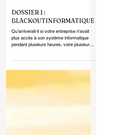
il y a 4 jours
11 min de lecture
DOSSIER 1 :
BLACKOUTINFORMATIQUE
Qu’arriverait-il si votre entreprise n’avait
plus accès à son système informatique
pendant plusieurs heures, voire plusieurs
jours? Cet événement, connu sous le nom
de « blackout informatique », peut avoir de
graves conséquences sur vos activités
professionnelles et votre vie personnelle.
Dans cet article, nous allons découvrir les
causes possibles de ces incidents et les
moyens de les prévenir et de les gérer
efficacement. L’expression « blackout
informatique » désigne une p