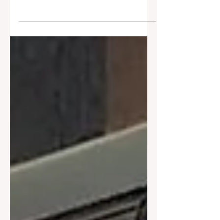
doit pas se limiter à sa seule
composante : le plan de continuité des
affaires (PCA). ​