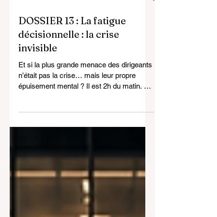
il y a 2 jours
17 min de lecture
DOSSIER 13 : La fatigue
décisionnelle : la crise
invisible
Et si la plus grande menace des dirigeants
n’était pas la crise… mais leur propre
épuisement mental ? Il est 2h du matin. La
cellule de crise ne s’est toujours pas vidée.
Le directeur général fixe un écran saturé
de chiffres et de visages épuisés. Les
décisions s’enchaînent : fermer un site,
communiquer au public, mobiliser une
équipe d’urgence. Il tranche, signe… puis
doute. Sa lucidité vacille. L’instinct prend le
relais. Il ne le sait pas encore, mais il vient
d’entrer dan