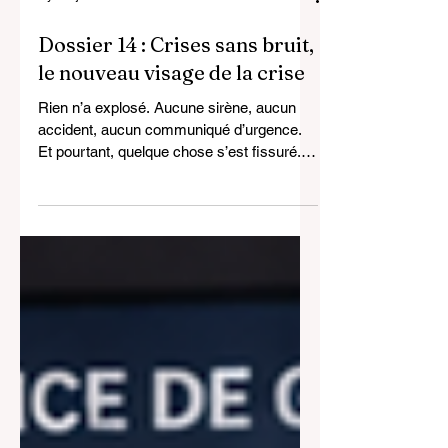
il y a 2 jours
17 min de lecture
Dossier 14 : Crises sans bruit,
le nouveau visage de la crise
Rien n’a explosé. Aucune sirène, aucun
accident, aucun communiqué d’urgence.
Et pourtant, quelque chose s’est fissuré.
La confiance vacille. Les décisions
deviennent hésitantes. Les tensions
s’installent sans que l’on sache vraiment
quand elles ont commencé. Rien de
spectaculaire. Rien de clairement
identifiable. Juste un malaise diffus, qui
s’étend. Ce type de crise ne frappe pas.
Elle s’installe. Elle ne détruit pas d’un coup
: elle ronge, lentement. Elle avance sans