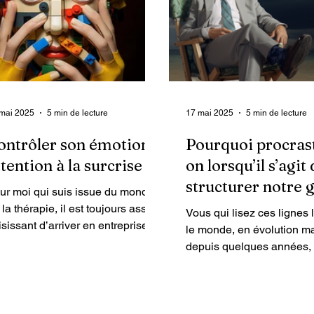
mai 2025
5 min de lecture
17 mai 2025
5 min de lecture
ontrôler son émotion :
Pourquoi procrast
ttention à la surcrise
on lorsqu’il s’agit
structurer notre 
ur moi qui suis issue du monde
de crise?
 la thérapie, il est toujours assez
Vous qui lisez ces lignes 
isissant d’arriver en entreprise
le monde, en évolution m
ur intervenir sur une gestion...
depuis quelques années,
impose des crises de plus
...