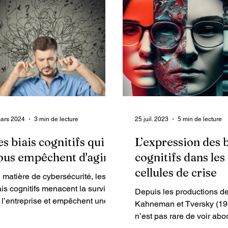
ars 2024
3 min de lecture
25 juil. 2023
5 min de lecture
es biais cognitifs qui
L’expression des b
ous empêchent d'agir
cognitifs dans les
cellules de crise
 matière de cybersécurité, les
ais cognitifs menacent la survie
Depuis les productions d
 l’entreprise et empêchent une
Kahneman et Tversky (197
elle prise de conscience des
n’est pas rare de voir abo
jeux.