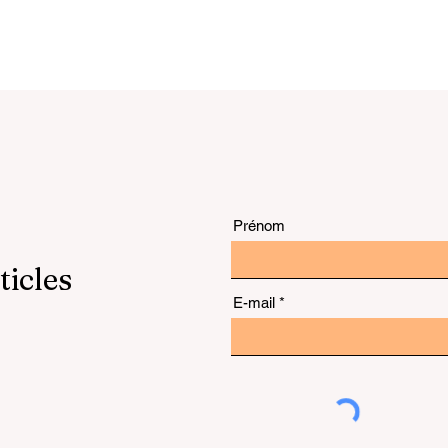
problématique des facteu
humains...
Prénom
ticles
E-mail