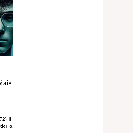
iais
e
2), il
rder la