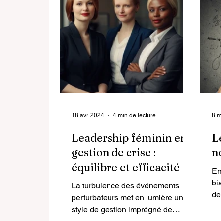
18 avr. 2024
4 min de lecture
8 m
Leadership féminin en
L
gestion de crise :
n
équilibre et efficacité
En
bi
La turbulence des événements
de
perturbateurs met en lumière un
ré
style de gestion imprégné de
en