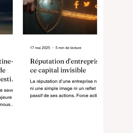
17 mai 2025
5 min de lecture
ine-t-
Réputation d’entreprise,
 de
ce capital invisible
gestion
La réputation d’une entreprise n’est
ni une simple image ni un reflet
le savez :
passif de ses actions. Force active,
ajeure
récit en perpétuelle...
 nous
 en plus