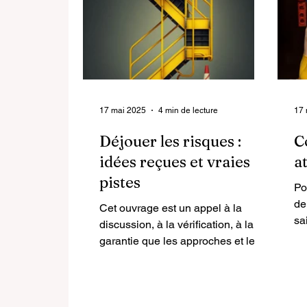
17 mai 2025
4 min de lecture
17 
Déjouer les risques :
C
idées reçues et vraies
a
pistes
Po
de
Cet ouvrage est un appel à la
sa
discussion, à la vérification, à la
po
garantie que les approches et les
méthodes déployées par les
organisations